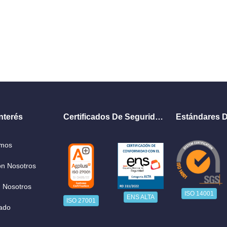
nterés
Certificados De Seguridad
Estándares D
omos
on Nosotros
 Nosotros
ISO 14001
ENS ALTA
ISO 27001
ado