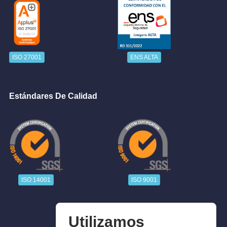
ISO 27001
ENS ALTA
Estándares De Calidad
ISO 14001
ISO 9001
Utilizamos