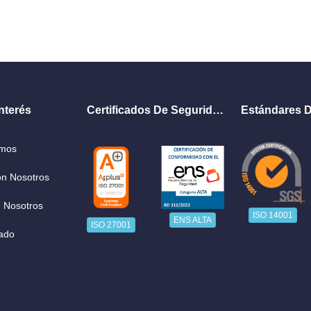
nterés
Certificados De Seguridad
Estándares D
omos
on Nosotros
 Nosotros
ISO 14001
ENS ALTA
ISO 27001
ado