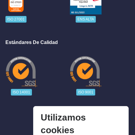
ISO 27001
ENS ALTA
Estándares De Calidad
ISO 14001
ISO 9001
Utilizamos
cookies