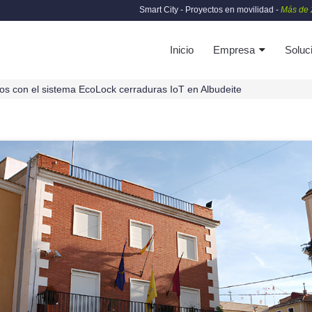
Smart City - Proyectos en movilidad -
Más de 
Inicio
Empresa
Soluc
s con el sistema EcoLock cerraduras IoT en Albudeite