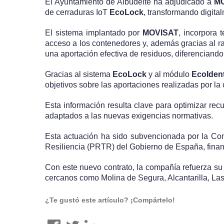
El Ayuntamiento de Albudeite ha adjudicado a
M
de cerraduras IoT
EcoLock
, transformando digita
El sistema implantado por
MOVISAT
, incorpora 
acceso a los contenedores y, además gracias al rad
una aportación efectiva de residuos, diferenciando
Gracias al sistema
EcoLock
y al módulo
EcoIdent
objetivos sobre las aportaciones realizadas por la
Esta información resulta clave para optimizar recu
adaptados a las nuevas exigencias normativas.
Esta actuación ha sido subvencionada por la Co
Resiliencia (PRTR) del Gobierno de España, finan
Con este nuevo contrato, la compañía refuerza su
cercanos como Molina de Segura, Alcantarilla, Las 
¿Te gustó este artículo? ¡Compártelo!