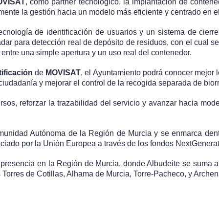
OVISAT
, como partner tecnológico,
la implantación de contene
lmente la gestión hacia un modelo más eficiente y centrado en e
tecnología de identificación de usuarios y un sistema de cierre
ar para detección real de depósito de residuos, con el cual se
 entre una simple apertura y un uso real del contenedor.
ificación
de
MOVISAT
, el Ayuntamiento podrá conocer mejor l
 ciudadanía y mejorar el control de la recogida separada de bior
rsos, reforzar la trazabilidad del servicio y avanzar hacia mo
munidad Autónoma de la Región de Murcia y se enmarca dent
ciado por la Unión Europea a través de los fondos NextGenera
 presencia en la Región de Murcia, donde Albudeite se suma a 
Torres de Cotillas, Alhama de Murcia, Torre-Pacheco, y Archena