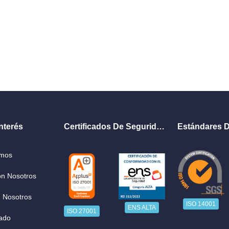
nterés
Certificados De Seguridad
Estándares D
omos
on Nosotros
 Nosotros
ISO 14001
ENS ALTA
ISO 27001
ado