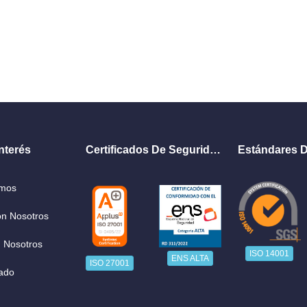
nterés
Certificados De Seguridad
Estándares D
omos
on Nosotros
 Nosotros
ISO 14001
ENS ALTA
ISO 27001
ado