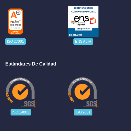
ISO 27001
ENS ALTA
Estándares De Calidad
ISO 14001
ISO 9001