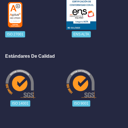
ISO 27001
ENS ALTA
Estándares De Calidad
ISO 14001
ISO 9001