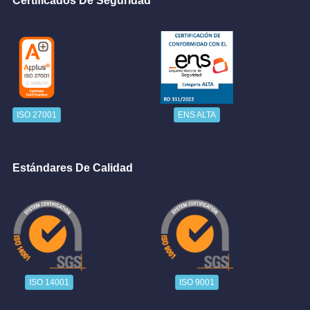
Certificados De Seguridad
ISO 27001
ENS ALTA
Estándares De Calidad
ISO 14001
ISO 9001