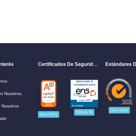
nterés
Certificados De Seguridad
Estándares D
omos
on Nosotros
 Nosotros
ISO 14001
ENS ALTA
ISO 27001
ado