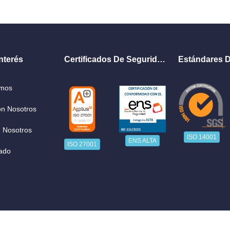
nterés
Certificados De Seguridad
Estándares D
omos
on Nosotros
 Nosotros
ISO 14001
ENS ALTA
ISO 27001
ado